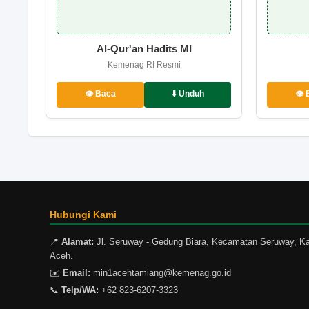
Al-Qur'an Hadits MI
Kemenag RI Resmi
👁️ Baca
⬇️ Unduh
👁️
Hubungi Kami
📍
Alamat:
Jl. Seruway - Gedung Biara, Kecamatan Seruway, Ka
Aceh.
✉️
Email:
min1acehtamiang@kemenag.go.id
📞
Telp/WA:
+62 823-6207-3323