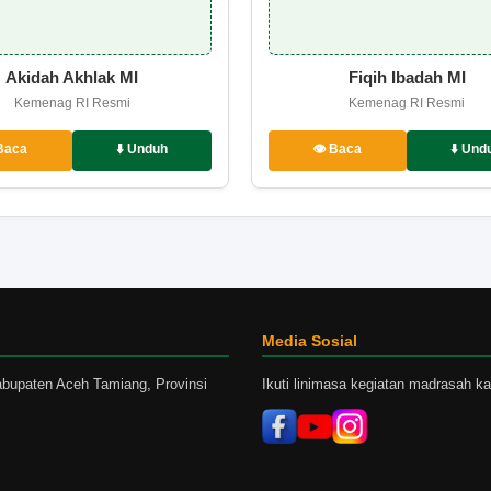
Akidah Akhlak MI
Fiqih Ibadah MI
Kemenag RI Resmi
Kemenag RI Resmi
 Baca
⬇️ Unduh
👁️ Baca
⬇️ Und
Media Sosial
bupaten Aceh Tamiang, Provinsi
Ikuti linimasa kegiatan madrasah ka