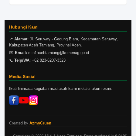
Hubungi Kami
📍
Alamat:
Jl. Seruway - Gedung Biara, Kecamatan Seruway,
Kabupaten Aceh Tamiang, Provinsi Aceh.
✉️
Email:
min1acehtamiang@kemenag.go.id
📞
Telp/WA:
+62 823-6207-3323
Media Sosial
Ikuti linimasa kegiatan madrasah kami melalui akun resmi:
Created by
AzmyCruen