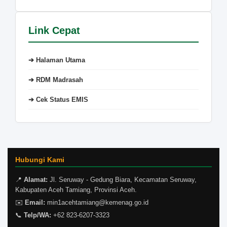
Link Cepat
➔ Halaman Utama
➔ RDM Madrasah
➔ Cek Status EMIS
Hubungi Kami
📍
Alamat:
Jl. Seruway - Gedung Biara, Kecamatan Seruway,
Kabupaten Aceh Tamiang, Provinsi Aceh.
✉️
Email:
min1acehtamiang@kemenag.go.id
📞
Telp/WA:
+62 823-6207-3323